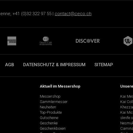
ienne, +41 (0)32 322 97 55 |
contact@ceco.ch
AGB
DATENSCHUTZ & IMPRESSUM
SITEMAP
Aktuell im Messershop
Unsere
Messershop
Kai Me
Sammlermesser
Kai Col
Neuheiten
Khezza
Top-Produkte
Kai Mic
Gutscheine
sknife 
Geschenke
Nesmu
Geschenkboxen
Camina