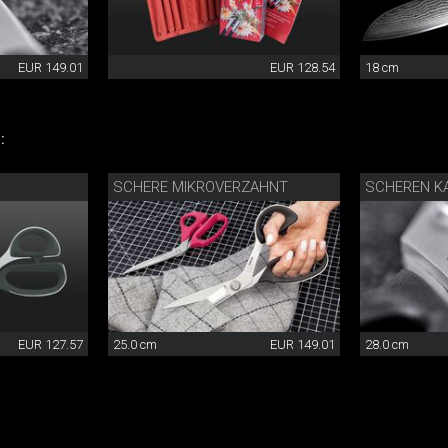
EUR 149.01
EUR 128.54
18 cm
:
SCHERE MIKROVERZAHNT
SCHEREN KA
EUR 127.57
25.0 cm
EUR 149.01
28.0 cm