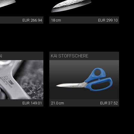
EUR 266.94
18 cm
EUR 299.10
I
KAI STOFFSCHERE
EUR 149.01
21.0 cm
EUR 37.52