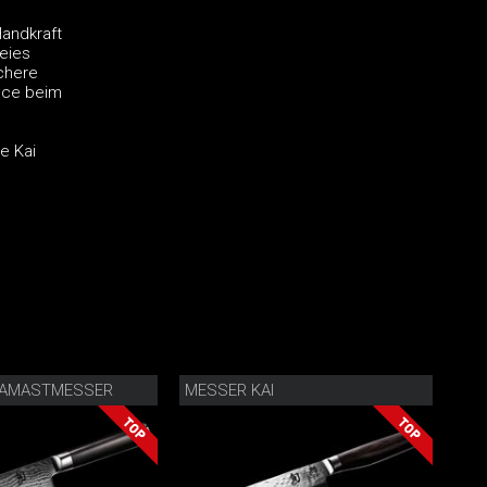
Handkraft
eies
schere
nce beim
e Kai
DAMASTMESSER
MESSER KAI