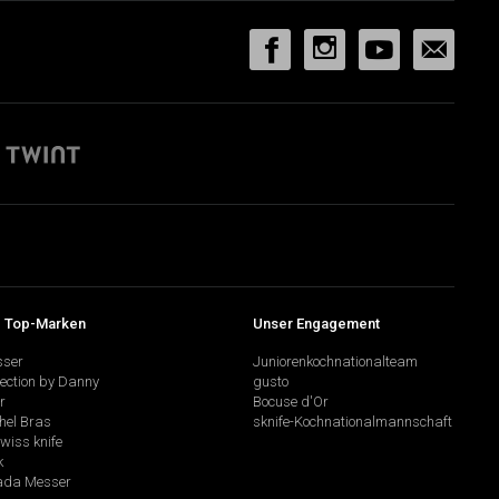
 Top-Marken
Unser Engagement
sser
Juniorenkochnationalteam
lection by Danny
gusto
r
Bocuse d'Or
hel Bras
sknife-Kochnationalmannschaft
swiss knife
k
da Messer