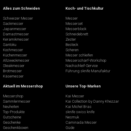
Alles zum Schneiden
Koch- und Tischkultur
Schweizer Messer
Messer
Sackmesser
Messerset
Japanmesser
Messerblock
Damastmesser
Schneidebrett
Keramikmesser
Zester
Santoku
Besteck
Kochmesser
Scheren
Küchenmesser
Messer schleifen
Allzweckmesser
Messerschärf-Workshop
Steakmesser
Nachschleif-Service
Brotmesser
Führung sknife Manufaktur
Käsemesser
Aktuell im Messershop
Unsere Top-Marken
Messershop
Kai Messer
Sammlermesser
Kai Collection by Danny Khezzar
Neuheiten
Kai Michel Bras
Top-Produkte
sknife swiss knife
Gutscheine
Nesmuk
Geschenke
Caminada Messer
Geschenkboxen
Güde