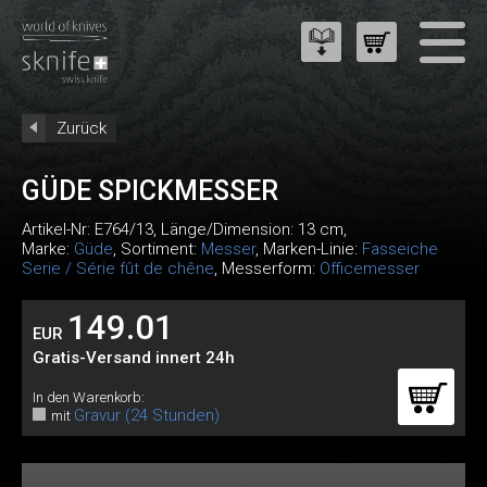
Zurück
GÜDE SPICKMESSER
Artikel-Nr:
E764/13
, Länge/Dimension: 13 cm,
Marke:
Güde
, Sortiment:
Messer
, Marken-Linie:
Fasseiche
Serie / Série fût de chêne
, Messerform:
Officemesser
149.01
EUR
Gratis-Versand innert 24h
In den Warenkorb:
Gravur (24 Stunden)
mit