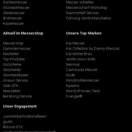
Küchenmesser
Messer schleifen
Allzweckmesser
Messerschärf-Workshop
Steakmesser
Nachschleif-Service
Brotmesser
Führung sknife Manufaktur
Käsemesser
Aktuell im Messershop
Unsere Top-Marken
Messershop
Kai Messer
Sammlermesser
Kai Collection by Danny Khezzar
Neuheiten
Kai Michel Bras
Top-Produkte
sknife swiss knife
Gutscheine
Nesmuk
Geschenke
Caminada Messer
Geschenkboxen
Güde
Gravur-Service
Windmühlenmesser
Sale 20%
Kyocera
Newsletter
World of knives Tools
Beratung/Service
triangle®
Unser Engagement
Juniorenkochnationalteam
gusto
Bocuse d'Or