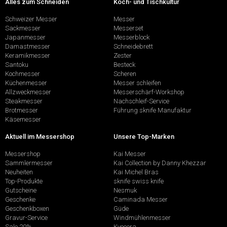
Alles zum Schneiden
Koch- und Tischkultur
Schweizer Messer
Messer
Sackmesser
Messerset
Japanmesser
Messerblock
Damastmesser
Schneidebrett
Keramikmesser
Zester
Santoku
Besteck
Kochmesser
Scheren
Küchenmesser
Messer schleifen
Allzweckmesser
Messerschärf-Workshop
Steakmesser
Nachschleif-Service
Brotmesser
Führung sknife Manufaktur
Käsemesser
Aktuell im Messershop
Unsere Top-Marken
Messershop
Kai Messer
Sammlermesser
Kai Collection by Danny Khezzar
Neuheiten
Kai Michel Bras
Top-Produkte
sknife swiss knife
Gutscheine
Nesmuk
Geschenke
Caminada Messer
Geschenkboxen
Güde
Gravur-Service
Windmühlenmesser
Sale 20%
Kyocera