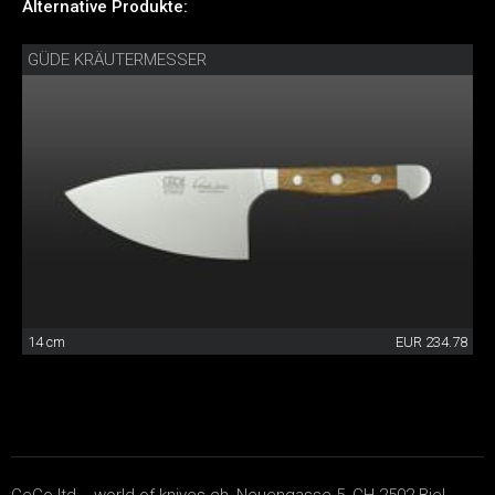
Alternative Produkte:
GÜDE KRÄUTERMESSER
14 cm
EUR 234.78
CeCo ltd. - world-of-knives.ch, Neuengasse 5, CH-2502 Biel-