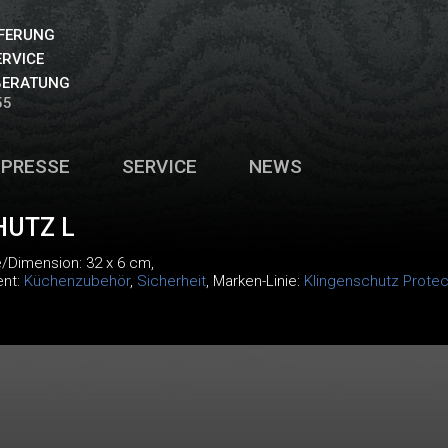
EFERUNG
ERVICE
BERATUNG
55
PRESSE
SERVICE
NEWS
HUTZ L
e/Dimension: 32 x 6 cm,
ent:
Küchenzubehör
,
Sicherheit
, Marken-Linie:
Klingenschutz Protec