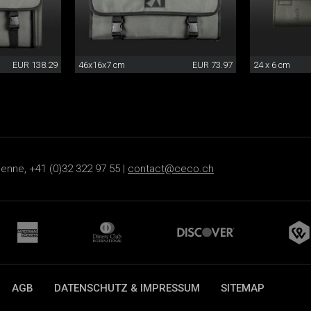
EUR 138.29
46x16x7 cm
EUR 73.97
24 x 6 cm
ienne, +41 (0)32 322 97 55 |
contact@ceco.ch
AGB
DATENSCHUTZ & IMPRESSUM
SITEMAP