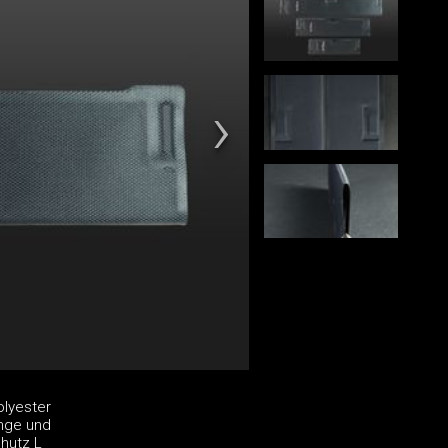
olyester
änge und
chutz L