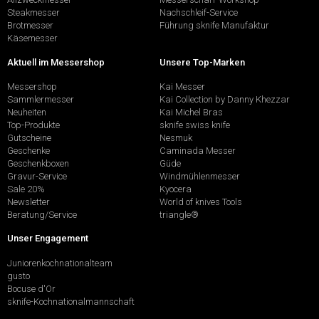
Steakmesser
Nachschleif-Service
Brotmesser
Führung sknife Manufaktur
Käsemesser
Aktuell im Messershop
Unsere Top-Marken
Messershop
Kai Messer
Sammlermesser
Kai Collection by Danny Khezzar
Neuheiten
Kai Michel Bras
Top-Produkte
sknife swiss knife
Gutscheine
Nesmuk
Geschenke
Caminada Messer
Geschenkboxen
Güde
Gravur-Service
Windmühlenmesser
Sale 20%
Kyocera
Newsletter
World of knives Tools
Beratung/Service
triangle®
Unser Engagement
Juniorenkochnationalteam
gusto
Bocuse d'Or
sknife-Kochnationalmannschaft