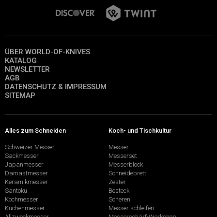
ÜBER WORLD-OF-KNIVES
KATALOG
NEWSLETTER
AGB
DATENSCHUTZ & IMPRESSUM
SITEMAP
Alles zum Schneiden
Koch- und Tischkultur
Schweizer Messer
Messer
Sackmesser
Messerset
Japanmesser
Messerblock
Damastmesser
Schneidebrett
Keramikmesser
Zester
Santoku
Besteck
Kochmesser
Scheren
Küchenmesser
Messer schleifen
Allzweckmesser
Messerschärf-Workshop