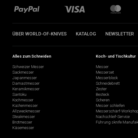
ÜBER WORLD-OF-KNIVES
KATALOG
NEWSLETTER
Alles zum Schneiden
Koch- und Tischkultur
Schweizer Messer
Messer
Sackmesser
Messerset
Japanmesser
Messerblock
Damastmesser
Schneidebrett
Keramikmesser
Zester
Santoku
Besteck
Kochmesser
Scheren
Küchenmesser
Messer schleifen
Allzweckmesser
Messerschärf-Worksho
Steakmesser
Nachschleif-Service
Brotmesser
Führung sknife Manufak
Käsemesser