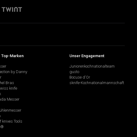
 Top-Marken
Unser Engagement
sser
Juniorenkochnationalteam
lection by Danny
gusto
r
Bocuse d'Or
hel Bras
sknife-Kochnationalmannschaft
swiss knife
k
da Messer
hlenmesser
a
f knives Tools
e®