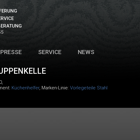
EFERUNG
ERVICE
BERATUNG
55
PRESSE
SERVICE
NEWS
SUPPENKELLE
0
,
iment:
Küchenhelfer
, Marken-Linie:
Vorlegeteile Stahl