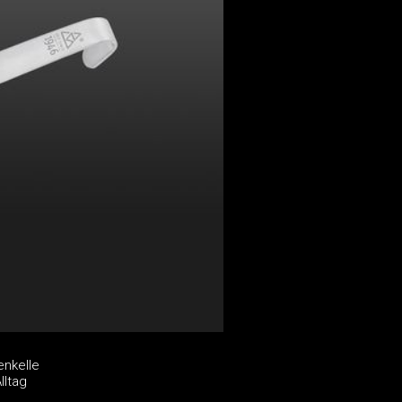
enkelle
lltag