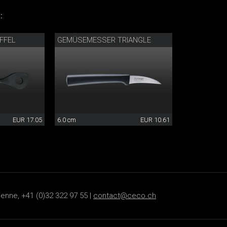
:
FFEL
GEMÜSEMESSER TRIANGLE
EUR 17.05
6.0 cm
EUR 10.61
ienne, +41 (0)32 322 97 55 |
contact@ceco.ch