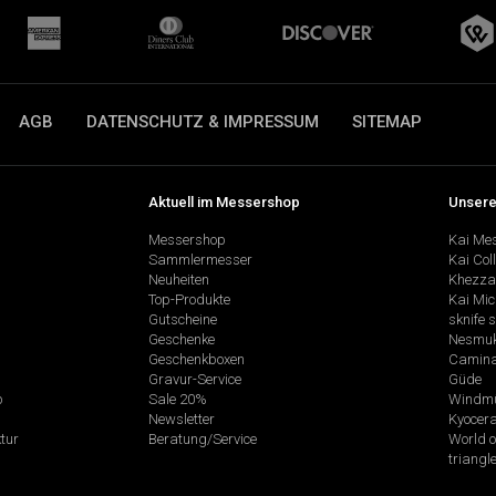
AGB
DATENSCHUTZ & IMPRESSUM
SITEMAP
Aktuell im Messershop
Unsere
Messershop
Kai Me
Sammlermesser
Kai Col
Neuheiten
Khezza
Top-Produkte
Kai Mic
Gutscheine
sknife 
Geschenke
Nesmu
Geschenkboxen
Camina
Gravur-Service
Güde
p
Sale 20%
Windmü
Newsletter
Kyocer
tur
Beratung/Service
World o
triangl