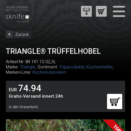
Zurück
TRIANGLE® TRÜFFELHOBEL
Artikel-Nr:
84 141 15 02_N
,
Marke:
Triangle
, Sortiment:
Topprodukte
,
Küchenhelfer
,
Marken-Linie:
Küchenutensilien
74.94
EUR
Gratis-Versand innert 24h
In den Warenkorb: