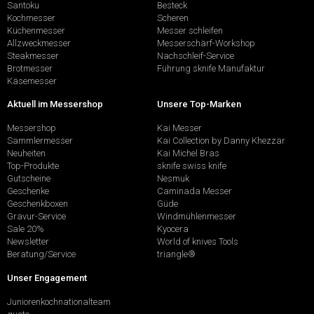
Santoku
Besteck
Kochmesser
Scheren
Küchenmesser
Messer schleifen
Allzweckmesser
Messerschärf-Workshop
Steakmesser
Nachschleif-Service
Brotmesser
Führung sknife Manufaktur
Käsemesser
Aktuell im Messershop
Unsere Top-Marken
Messershop
Kai Messer
Sammlermesser
Kai Collection by Danny Khezzar
Neuheiten
Kai Michel Bras
Top-Produkte
sknife swiss knife
Gutscheine
Nesmuk
Geschenke
Caminada Messer
Geschenkboxen
Güde
Gravur-Service
Windmühlenmesser
Sale 20%
Kyocera
Newsletter
World of knives Tools
Beratung/Service
triangle®
Unser Engagement
Juniorenkochnationalteam