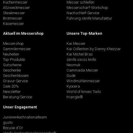
Küchenmesser
Messer schleifen
Allzweckmesser
Messerschärf-Workshop
Steakmesser
Nachschleif-Service
Brotmesser
Führung sknife Manufaktur
Käsemesser
Aktuell im Messershop
Unsere Top-Marken
Messershop
Kai Messer
Sammlermesser
Kai Collection by Danny Khezzar
Neuheiten
Kai Michel Bras
Top-Produkte
sknife swiss knife
Gutscheine
Nesmuk
Geschenke
Caminada Messer
Geschenkboxen
Güde
Gravur-Service
Windmühlenmesser
Sale 20%
Kyocera
Newsletter
World of knives Tools
Beratung/Service
triangle®
Unser Engagement
Juniorenkochnationalteam
gusto
Bocuse d'Or