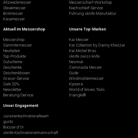
Allzweckmesser
Messerschärf-Workshop
Steakmesser
Nachschleif-Service
Brotmesser
Führung sknife Manufaktur
Käsemesser
Aktuell im Messershop
Unsere Top-Marken
Messershop
Kai Messer
Sammlermesser
Kai Collection by Danny Khezzar
Neuheiten
Kai Michel Bras
Top-Produkte
sknife swiss knife
Gutscheine
Nesmuk
Geschenke
Caminada Messer
Geschenkboxen
Güde
Gravur-Service
Windmühlenmesser
Sale 20%
Kyocera
Newsletter
World of knives Tools
Beratung/Service
triangle®
Unser Engagement
Juniorenkochnationalteam
gusto
Bocuse d'Or
sknife-Kochnationalmannschaft