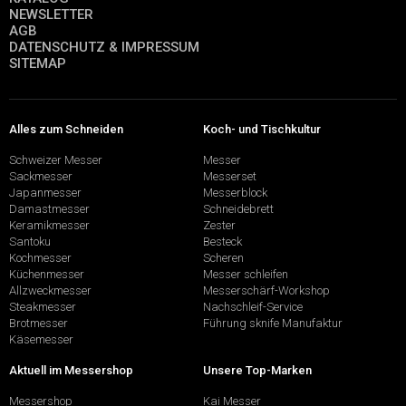
NEWSLETTER
AGB
DATENSCHUTZ & IMPRESSUM
SITEMAP
Alles zum Schneiden
Koch- und Tischkultur
Schweizer Messer
Messer
Sackmesser
Messerset
Japanmesser
Messerblock
Damastmesser
Schneidebrett
Keramikmesser
Zester
Santoku
Besteck
Kochmesser
Scheren
Küchenmesser
Messer schleifen
Allzweckmesser
Messerschärf-Workshop
Steakmesser
Nachschleif-Service
Brotmesser
Führung sknife Manufaktur
Käsemesser
Aktuell im Messershop
Unsere Top-Marken
Messershop
Kai Messer