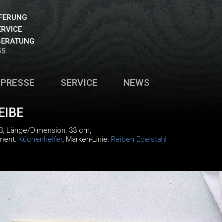
EFERUNG
ERVICE
BERATUNG
55
PRESSE
SERVICE
NEWS
EIBE
3
, Länge/Dimension: 33 cm,
iment:
Küchenhelfer
, Marken-Linie:
Reiben Edelstahl