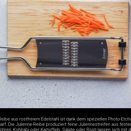
-Reibe aus rostfreiem Edelstahl ist dank dem speziellen Photo-Etchi
rf. Die Julienne-Reibe produziert feine Juliennestreifen aus feste
en, Kohlrabi oder Kartoffeln. Salate oder Rösti lassen sich mit 