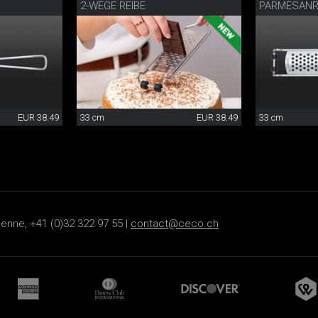
2-WEGE REIBE
PARMESANR
EUR 38.49
33 cm
EUR 38.49
33 cm
ienne, +41 (0)32 322 97 55 |
contact@ceco.ch