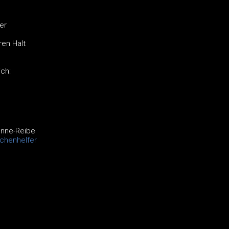
er
ren Halt
ich:
enne-Reibe
chenhelfer