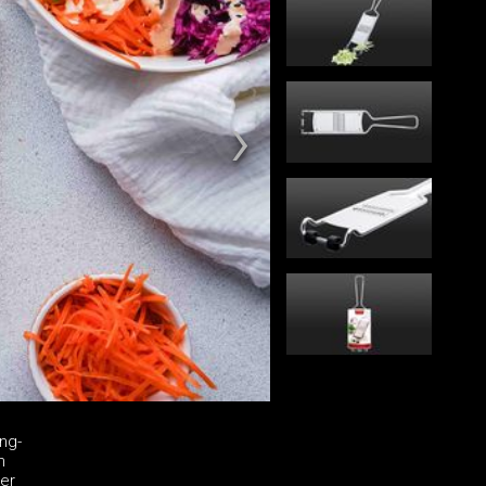
ng-
n
der