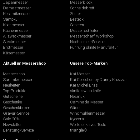
Japanmesser
Messerblock
Damastmesser
Schneidebrett
Keramikmesser
Zester
Santoku
Besteck
Kochmesser
Scheren
Küchenmesser
Messer schleifen
Allzweckmesser
Messerschärf-Workshop
Steakmesser
Nachschleif-Service
Brotmesser
Führung sknife Manufaktur
Käsemesser
Aktuell im Messershop
Unsere Top-Marken
Messershop
Kai Messer
Sammlermesser
Kai Collection by Danny Khezzar
Neuheiten
Kai Michel Bras
Top-Produkte
sknife swiss knife
Gutscheine
Nesmuk
Geschenke
Caminada Messer
Geschenkboxen
Güde
Gravur-Service
Windmühlenmesser
Sale 20%
Kyocera
Newsletter
World of knives Tools
Beratung/Service
triangle®