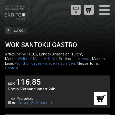
Zurück
WOK SANTOKU GASTRO
Artikel-Nr:
WK-0302
, Länge/Dimension: 16 cm,
Marke:
Welt der Messer Tools
, Sortiment:
Messer
, Marken-
Linie:
World of Knives - made in Solingen
, Messerform:
Santoku
116.85
EUR
Gratis-Versand innert 24h
In den Warenkorb:
Gravur (24 Stunden)
mit