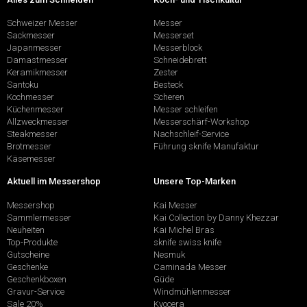
Schweizer Messer
Messer
Sackmesser
Messerset
Japanmesser
Messerblock
Damastmesser
Schneidebrett
Keramikmesser
Zester
Santoku
Besteck
Kochmesser
Scheren
Küchenmesser
Messer schleifen
Allzweckmesser
Messerschärf-Workshop
Steakmesser
Nachschleif-Service
Brotmesser
Führung sknife Manufaktur
Käsemesser
Aktuell im Messershop
Unsere Top-Marken
Messershop
Kai Messer
Sammlermesser
Kai Collection by Danny Khezzar
Neuheiten
Kai Michel Bras
Top-Produkte
sknife swiss knife
Gutscheine
Nesmuk
Geschenke
Caminada Messer
Geschenkboxen
Güde
Gravur-Service
Windmühlenmesser
Sale 20%
Kyocera