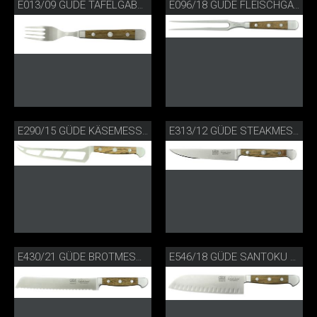
E013/09 GÜDE TAFELGABEL FASSEICHE
E096/18 GÜDE FLEISCHGABEL FASSEICHE
E290/15 GÜDE KÄSEMESSER FASSEICHE
E313/12 GÜDE STEAKMESSER FASSEICHE
E430/21 GÜDE BROTMESSER FASSEICHE
E546/18 GÜDE SANTOKU MIT KULLEN FASSEICHE