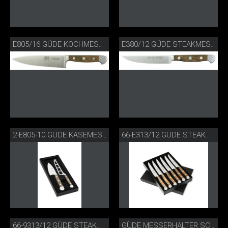
E805/16 GÜDE KOCHMESSER FASSEICHE
E380/12 GÜDE STEAKMESSER PORTERHOUSE
2-E805-10 GÜDE KÄSEMESSERSET FASSEICHE
66-E313/12 GÜDE STEAKMESSERSET FASSEICHE
66-9313/12 GÜDE STEAKMESSERSET
GÜDE MESSERHALTER SCHWARZ