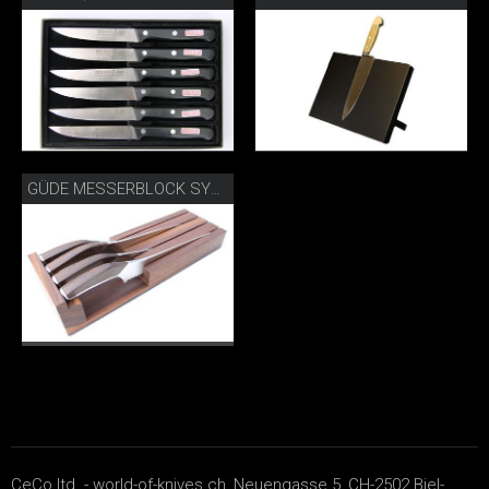
GÜDE MESSERBLOCK SYNCHROS
CeCo ltd. - world-of-knives.ch, Neuengasse 5, CH-2502 Biel-