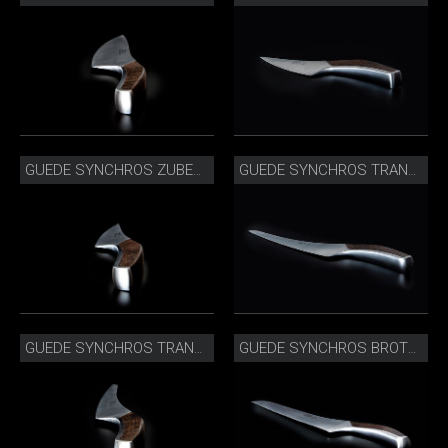
GUEDE SYNCHROS ZUBEREITUNGSMESSER_S805-14.JPG
GUEDE SYNCHROS TRANCHIERMESSER_S765-26_SEITLICH.JPG
GUEDE SYNCHROS TRANCHIERMESSER_S765-26.JPG
GUEDE SYNCHROS BROTMESSER_S431-32_SEITLICH.JPG