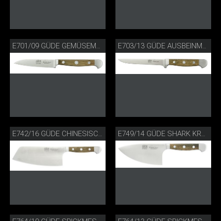
E701/09 GÜDE GEMÜSEMESSER FASSEICHE
E703/13 GÜDE AUSBEINMESSER FASSEICHE
E742/16 GÜDE CHINESISCHES KOCHMESSER FASSEICHE
E749/14 GÜDE SHARK KRÄUTERMESSER FASSEICHE