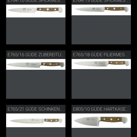
E764/10 GÜDE SPICKMESSER FASSEICHE
E764/13 GÜDE SPICKMESSER FASSEICHE
E765/16 GÜDE ZUBEREITUNGSMESSER
E765/18 GÜDE FILIERMESSER FLEXIBEL FASSEICHE
E765/21 GÜDE SCHINKENMESSER FASSEICHE
E805/10 GÜDE HARTKÄSEMESSER FASSEICHE