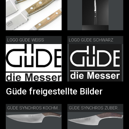
LOGO GÜDE WEISS
LOGO GÜDE SCHWARZ
Güde freigestellte Bilder
GÜDE SYNCHROS KOCHMESSER S805-23
GÜDE SYNCHROS ZUBEREITUNGSMESSER S805-14