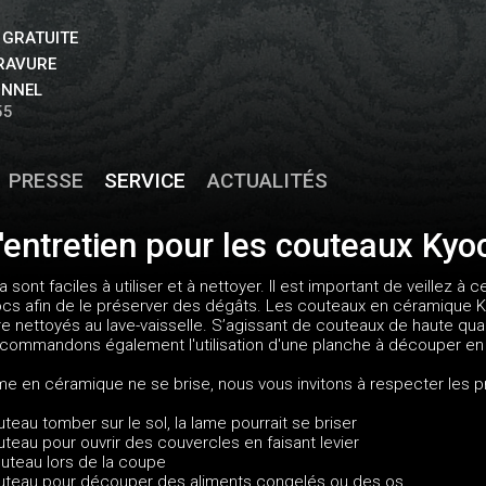
 GRATUITE
GRAVURE
ONNEL
55
PRESSE
SERVICE
ACTUALITÉS
'entretien pour les couteaux Kyo
sont faciles à utiliser et à nettoyer. Il est important de veillez à
ocs afin de le préserver des dégâts. Les couteaux en céramique 
tre nettoyés au lave-vaisselle. S’agissant de couteaux de haute qu
ecommandons également l'utilisation d'une planche à découper en 
lame en céramique ne se brise, nous vous invitons à respecter les 
uteau tomber sur le sol, la lame pourrait se briser
outeau pour ouvrir des couvercles en faisant levier
couteau lors de la coupe
 couteau pour découper des aliments congelés ou des os