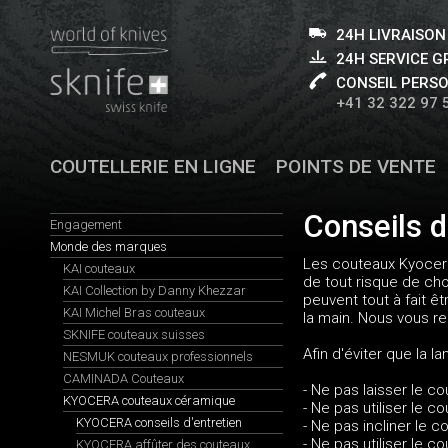
24H LIVRAISON
24H SERVICE 
CONSEIL PERS
+41 32 322 97 
COUTELLERIE EN LIGNE
POINTS DE VENTE
Conseils d
Engagement
Monde des marques
Les couteaux Kyocera 
KAI couteaux
de tout risque de ch
KAI Collection by Danny Khezzar
peuvent tout à fait ê
KAI Michel Bras couteaux
la main. Nous vous r
SKNIFE couteaux suisses
Afin d'éviter que la 
NESMUK couteaux professionnels
CAMINADA Couteaux
- Ne pas laisser le co
KYOCERA couteaux céramique
- Ne pas utiliser le c
KYOCERA conseils d'entretien
- Ne pas incliner le 
- Ne pas utiliser le
KYOCERA affûter des couteaux