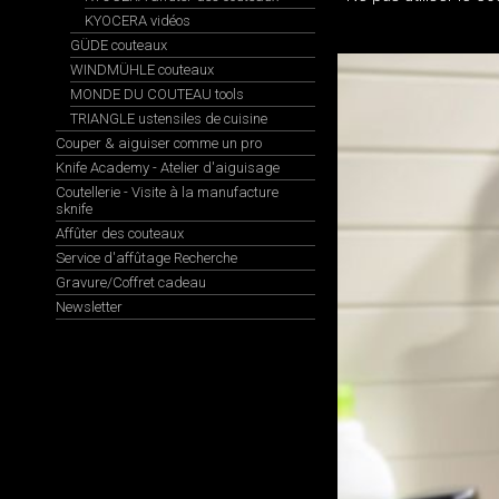
KYOCERA vidéos
GÜDE couteaux
WINDMÜHLE couteaux
MONDE DU COUTEAU tools
TRIANGLE ustensiles de cuisine
Couper & aiguiser comme un pro
Knife Academy - Atelier d'aiguisage
Coutellerie - Visite à la manufacture
sknife
Affûter des couteaux
Service d'affûtage Recherche
Gravure/Coffret cadeau
Newsletter