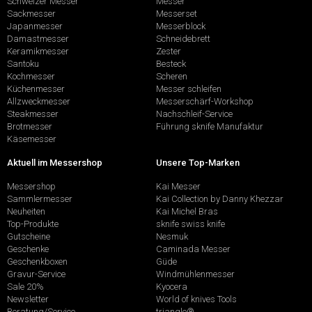
Schweizer Messer
Messer
Sackmesser
Messerset
Japanmesser
Messerblock
Damastmesser
Schneidebrett
Keramikmesser
Zester
Santoku
Besteck
Kochmesser
Scheren
Küchenmesser
Messer schleifen
Allzweckmesser
Messerschärf-Workshop
Steakmesser
Nachschleif-Service
Brotmesser
Führung sknife Manufaktur
Käsemesser
Aktuell im Messershop
Unsere Top-Marken
Messershop
Kai Messer
Sammlermesser
Kai Collection by Danny Khezzar
Neuheiten
Kai Michel Bras
Top-Produkte
sknife swiss knife
Gutscheine
Nesmuk
Geschenke
Caminada Messer
Geschenkboxen
Güde
Gravur-Service
Windmühlenmesser
Sale 20%
Kyocera
Newsletter
World of knives Tools
Beratung/Service
triangle®