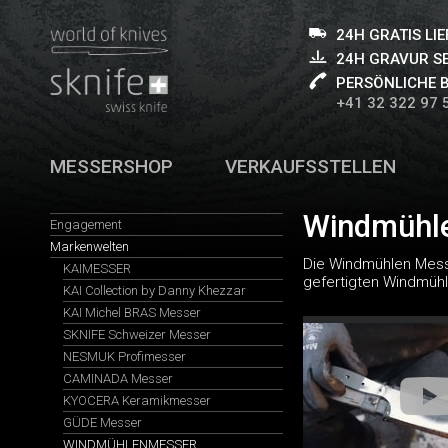
24H GRATIS LI
24H GRAVUR S
PERSÖNLICHE 
+41 32 322 97 
MESSERSHOP
VERKAUFSSTELLEN
Windmühle
Engagement
Markenwelten
Die Windmühlen Messe
KAIMESSER
gefertigten Windmüh
KAI Collection by Danny Khezzar
KAI Michel BRAS Messer
SKNIFE Schweizer Messer
NESMUK Profimesser
CAMINADA Messer
KYOCERA Keramikmesser
GÜDE Messer
WINDMÜHLENMESSER