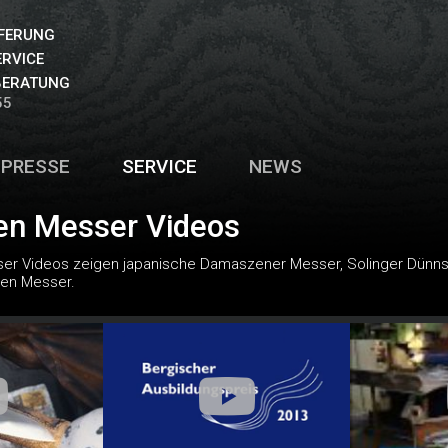
EFERUNG
ERVICE
BERATUNG
55
PRESSE
SERVICE
NEWS
n Messer Videos
r Videos zeigen japanische Damaszener Messer, Solinger Dünnschl
len Messer.