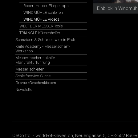
Robert Herder Pflegetipps
Einblick in Windmüh
WINDMÜHLE schleifen
WINDMÜHLE Videos
WELT DER MESSER Tools
TRIANGLE Küchenhelfer
Schneiden & Schärfen wie ein Profi
Knife Academy - Messerschärf-
Workshop
Messermacher - sknife
Manufakturführung
Messer schleifen
Schleifservice-Suche
Gravur/Geschenkboxen
Newsletter
CeCo ltd. - world-of-knives.ch, Neuengasse 5, CH-2502 Biel-B