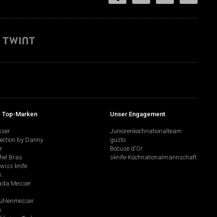
 Top-Marken
Unser Engagement
sser
Juniorenkochnationalteam
lection by Danny
gusto
r
Bocuse d'Or
hel Bras
sknife-Kochnationalmannschaft
swiss knife
k
da Messer
hlenmesser
a