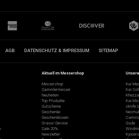
AGB
DATENSCHUTZ & IMPRESSUM
SITEMAP
Aktuell im Messershop
Unsere
Messershop
Kai Me
Sammlermesser
Kai Col
Neuheiten
Khezza
Top-Produkte
Kai Mic
Gutscheine
sknife 
Geschenke
Nesmu
Geschenkboxen
Camina
Gravur-Service
Güde
p
Sale 20%
Windmü
Newsletter
Kyocer