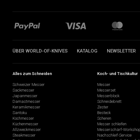
ÜBER WORLD-OF-KNIVES
KATALOG
NEWSLETTER
Alles zum Schneiden
Koch- und Tischkultur
Schweizer Messer
Messer
Sackmesser
Messerset
Japanmesser
Messerblock
Damastmesser
Schneidebrett
Keramikmesser
Zester
Santoku
Besteck
Kochmesser
Scheren
Küchenmesser
Messer schleifen
Allzweckmesser
Messerschärf-Worksho
Steakmesser
Nachschleif-Service