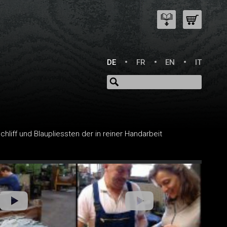
DE
FR
EN
IT
iff und Blaupliessten der in reiner Handarbeit