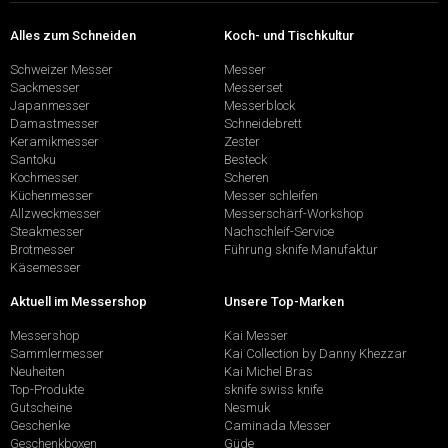
Alles zum Schneiden
Koch- und Tischkultur
Schweizer Messer
Messer
Sackmesser
Messerset
Japanmesser
Messerblock
Damastmesser
Schneidebrett
Keramikmesser
Zester
Santoku
Besteck
Kochmesser
Scheren
Küchenmesser
Messer schleifen
Allzweckmesser
Messerschärf-Workshop
Steakmesser
Nachschleif-Service
Brotmesser
Führung sknife Manufaktur
Käsemesser
Aktuell im Messershop
Unsere Top-Marken
Messershop
Kai Messer
Sammlermesser
Kai Collection by Danny Khezzar
Neuheiten
Kai Michel Bras
Top-Produkte
sknife swiss knife
Gutscheine
Nesmuk
Geschenke
Caminada Messer
Geschenkboxen
Güde