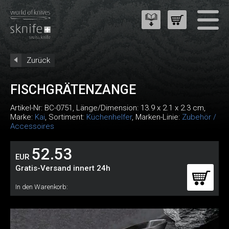
Zurück
FISCHGRÄTENZANGE
Artikel-Nr:
BC-0751
, Länge/Dimension: 13.9 x 2.1 x 2.3 cm,
Marke:
Kai
, Sortiment:
Küchenhelfer
, Marken-Linie:
Zubehör /
Accessoires
52.53
EUR
Gratis-Versand innert 24h
In den Warenkorb: