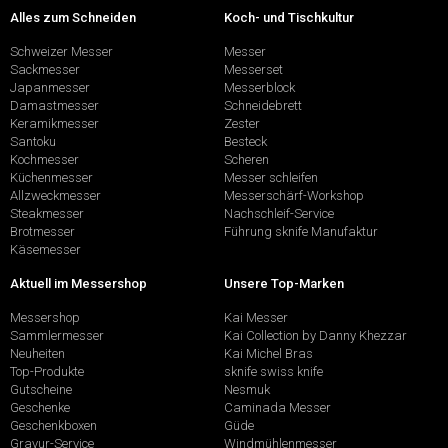
Alles zum Schneiden
Koch- und Tischkultur
Schweizer Messer
Messer
Sackmesser
Messerset
Japanmesser
Messerblock
Damastmesser
Schneidebrett
Keramikmesser
Zester
Santoku
Besteck
Kochmesser
Scheren
Küchenmesser
Messer schleifen
Allzweckmesser
Messerschärf-Workshop
Steakmesser
Nachschleif-Service
Brotmesser
Führung sknife Manufaktur
Käsemesser
Aktuell im Messershop
Unsere Top-Marken
Messershop
Kai Messer
Sammlermesser
Kai Collection by Danny Khezzar
Neuheiten
Kai Michel Bras
Top-Produkte
sknife swiss knife
Gutscheine
Nesmuk
Geschenke
Caminada Messer
Geschenkboxen
Güde
Gravur-Service
Windmühlenmesser