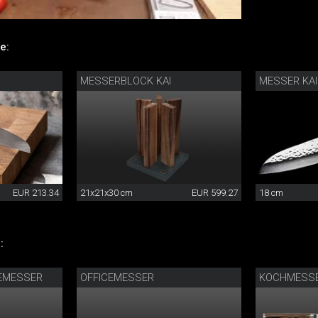
e:
MESSERBLOCK KAI
MESSER KAI
EUR 213.34
21x21x30 cm
EUR 599.27
18 cm
:
CEMESSER
OFFICEMESSER
KOCHMESSE