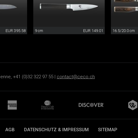
EUR 395.58
9 cm
EUR 149.01
16.5/20.0 cm
ienne, +41 (0)32 322 97 55 |
contact@ceco.ch
AGB
DATENSCHUTZ & IMPRESSUM
SITEMAP