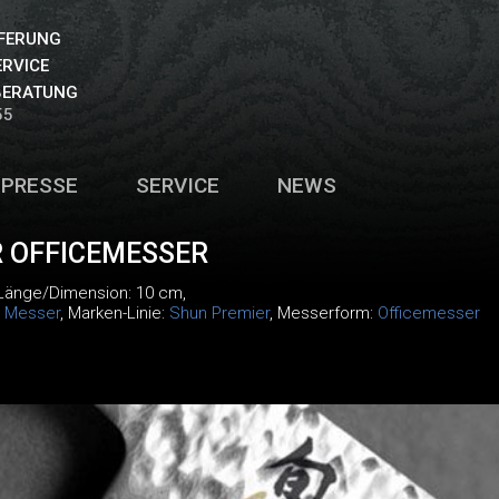
EFERUNG
ERVICE
BERATUNG
55
PRESSE
SERVICE
NEWS
 OFFICEMESSER
 Länge/Dimension: 10 cm,
:
Messer
, Marken-Linie:
Shun Premier
, Messerform:
Officemesser