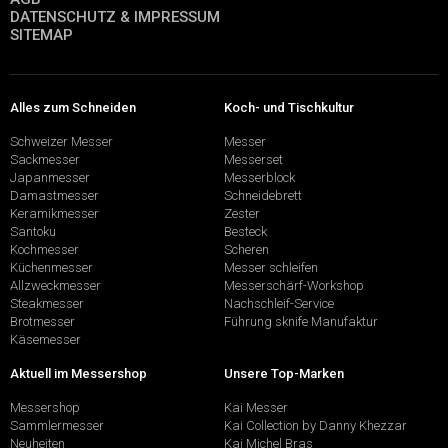
DATENSCHUTZ & IMPRESSUM
SITEMAP
Alles zum Schneiden
Koch- und Tischkultur
Schweizer Messer
Messer
Sackmesser
Messerset
Japanmesser
Messerblock
Damastmesser
Schneidebrett
Keramikmesser
Zester
Santoku
Besteck
Kochmesser
Scheren
Küchenmesser
Messer schleifen
Allzweckmesser
Messerschärf-Workshop
Steakmesser
Nachschleif-Service
Brotmesser
Führung sknife Manufaktur
Käsemesser
Aktuell im Messershop
Unsere Top-Marken
Messershop
Kai Messer
Sammlermesser
Kai Collection by Danny Khezzar
Neuheiten
Kai Michel Bras