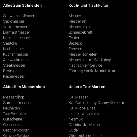
Alles zum Schneiden
Koch- und Tischkultur
Schweizer Messer
Messer
Sackmesser
Messerset
Japanmesser
Messerblock
Damastmesser
Schneidebrett
Keramikmesser
Zester
Santoku
Besteck
Kochmesser
Scheren
Küchenmesser
Messer schleifen
Allzweckmesser
Messerschärf-Workshop
Steakmesser
Nachschleif-Service
Brotmesser
Führung sknife Manufaktur
Käsemesser
Aktuell im Messershop
Unsere Top-Marken
Messershop
Kai Messer
Sammlermesser
Kai Collection by Danny Khezzar
Neuheiten
Kai Michel Bras
Top-Produkte
sknife swiss knife
Gutscheine
Nesmuk
Geschenke
Caminada Messer
Geschenkboxen
Güde
Gravur-Service
Windmühlenmesser