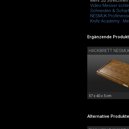
Mehr zu Streichrie
Video Messer schlei
Schneiden & Schärfe
NESMUK Profimess
Knife Academy - M
Ergänzende Produkt
HACKBRETT NESMU
57 x 40 x 5 cm
Alternative Produkte