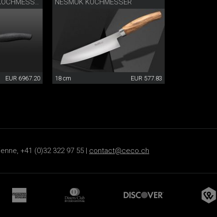
NESMUK KOCHMESSER
EXKLUSIV DAMAST KOCHMESSER
EUR 6967.20
18 cm
EUR 577.83
ienne, +41 (0)32 322 97 55 |
contact@ceco.ch