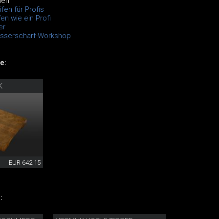
men
fen für Profis
n wie ein Profi
er
esserschärf-Workshop
e:
K
EUR 642.15
: