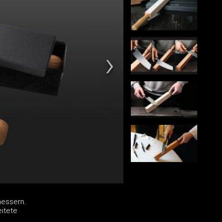
messern.
eitete