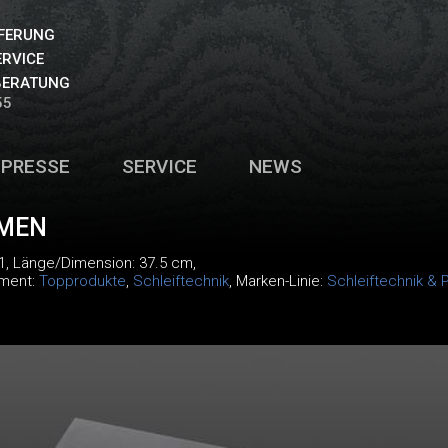
EFERUNG
ERVICE
BERATUNG
55
PRESSE
SERVICE
NEWS
EMEN
1
, Länge/Dimension: 37.5 cm,
iment:
Topprodukte
,
Schleiftechnik
, Marken-Linie:
Schleiftechnik & 