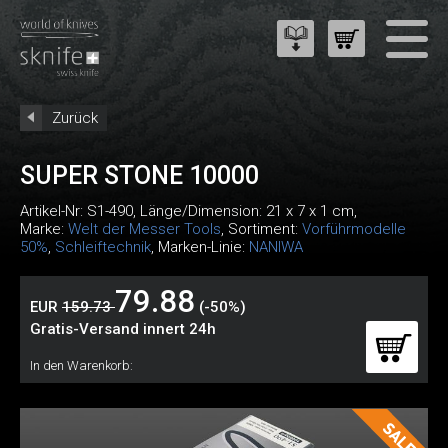
Zurück
SUPER STONE 10000
Artikel-Nr:
S1-490
, Länge/Dimension: 21 x 7 x 1 cm,
Marke:
Welt der Messer Tools
, Sortiment:
Vorführmodelle
50%
,
Schleiftechnik
, Marken-Linie:
NANIWA
79.88
EUR
159.73
(-50%)
Gratis-Versand innert 24h
In den Warenkorb: