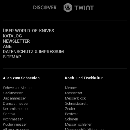
ÜBER WORLD-OF-KNIVES
KATALOG
NEWSLETTER
AGB
DATENSCHUTZ & IMPRESSUM
SITEMAP
Alles zum Schneiden
Koch- und Tischkultur
Schweizer Messer
Messer
Sackmesser
Messerset
Japanmesser
Messerblock
Damastmesser
Schneidebrett
Keramikmesser
Zester
Santoku
Besteck
Kochmesser
Scheren
Küchenmesser
Messer schleifen
Allzweckmesser
Messerschärf-Workshop