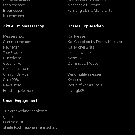
Steakmesser
Nachschleif-Service
Brotmesser
Führung sknife Manufaktur
Käsemesser
Aktuell im Messershop
Unsere Top-Marken
Messershop
Kai Messer
Sammlermesser
Kai Collection by Danny Khezzar
Neuheiten
Kai Michel Bras
Top-Produkte
sknife swiss knife
Gutscheine
Nesmuk
Geschenke
Caminada Messer
Geschenkboxen
Güde
Gravur-Service
Windmühlenmesser
Sale 20%
Kyocera
Newsletter
World of knives Tools
Beratung/Service
triangle®
Unser Engagement
Juniorenkochnationalteam
gusto
Bocuse d'Or
sknife-Kochnationalmannschaft