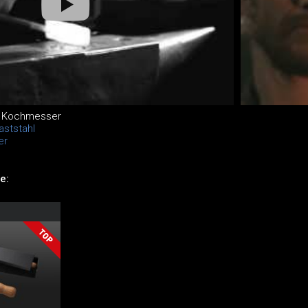
t Kochmesser
ststahl
er
e: