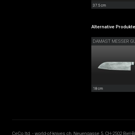
37.5 cm
Alternative Produkte
DAMAST MESSER G
18 cm
CeCo ltd. - world-of-knives.ch, Neuengasse 5, CH-2502 Biel-B