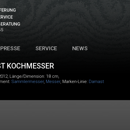
EFERUNG
ERVICE
BERATUNG
55
PRESSE
SERVICE
NEWS
T KOCHMESSER
012
, Länge/Dimension: 18 cm,
iment:
Sammlermesser
,
Messer
, Marken-Linie:
Damast