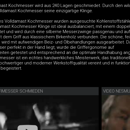
amast Kochmesser wird aus 240 Lagen geschmiedet. Durch den wil
lldamast Kochmesser seine einzigartige Klinge.
 des Volldamast Kochmesser wurden ausgesuchte Kohlenstoffstähl
amast Kochmesser Klinge ist ideal ausbalanciert, mit einem doppel
ttet und wird durch eine silberne Messerzwinge passgenau und auf
t dem Griff aus klassischem Birkenholz verbunden. Die schöne, fe
 wird mit aufwendigen Beiz- und Ölbehandlungen ausgearbeitet. D
r perfekt in der Hand liegt, wurde die Griffergonomie auf
eiten getestet und entsprechend an die optimale Handhabung an
esser ist ein echtes handwerkliches Meisterwerk, das traditionel
chwertiger und moderner Werkstoffqualität vereint und in funktion
 begeistert.
FIMESSER SCHMIEDEN
VIDEO NESM