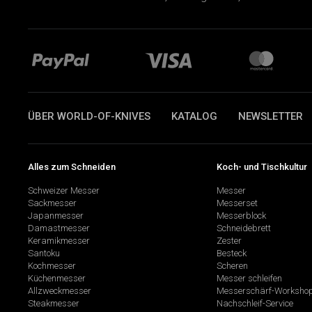
ÜBER WORLD-OF-KNIVES
KATALOG
NEWSLETTER
Alles zum Schneiden
Koch- und Tischkultur
Schweizer Messer
Messer
Sackmesser
Messerset
Japanmesser
Messerblock
Damastmesser
Schneidebrett
Keramikmesser
Zester
Santoku
Besteck
Kochmesser
Scheren
Küchenmesser
Messer schleifen
Allzweckmesser
Messerschärf-Worksho
Steakmesser
Nachschleif-Service