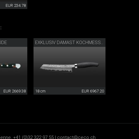
EUR 234.78
:
ÜDE
EXKLUSIV DAMAST KOCHMESSER
EUR 2669.38
18 cm
EUR 6967.20
ienne, +41 (0)32 322 97 55 |
contact@ceco.ch