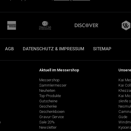
AGB
DATENSCHUTZ & IMPRESSUM
SITEMAP
Aktuell im Messershop
Unsere
Messershop
Kai Me
Sammlermesser
Kai Col
Neuheiten
Khezza
Top-Produkte
Kai Mic
Gutscheine
sknife 
Geschenke
Nesmu
Geschenkboxen
Camina
Gravur-Service
Güde
p
Sale 20%
Windmü
Newsletter
Kyocer