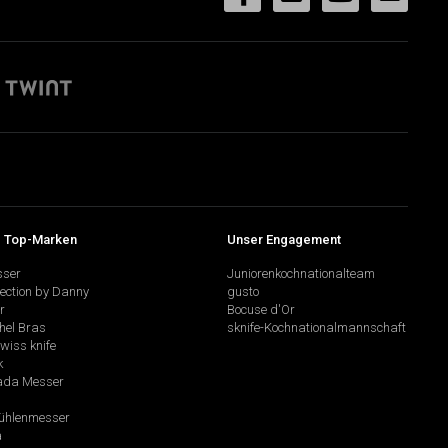
 Top-Marken
Unser Engagement
sser
Juniorenkochnationalteam
lection by Danny
gusto
r
Bocuse d'Or
hel Bras
sknife-Kochnationalmannschaft
swiss knife
k
da Messer
hlenmesser
a