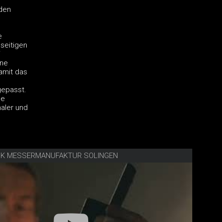
den
e
seitigen
ine
amit das
gepasst.
le
aler und
UK MESSERMANUFAKTUR SOLINGEN