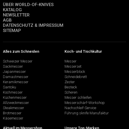
ÜBER WORLD-OF-KNIVES
KATALOG
NEWSLETTER
AGB
DATENSCHUTZ & IMPRESSUM
SITEMAP
Alles zum Schneiden
Koch- und Tischkultur
Schweizer Messer
Messer
Sackmesser
Messerset
Japanmesser
Messerblock
Damastmesser
Schneidebrett
Keramikmesser
Zester
Santoku
Besteck
Kochmesser
Scheren
Küchenmesser
Messer schleifen
Allzweckmesser
Messerschärf-Workshop
Steakmesser
Nachschleif-Service
Brotmesser
Führung sknife Manufaktur
Käsemesser
Aktuell im Messershop
Unsere Top-Marken