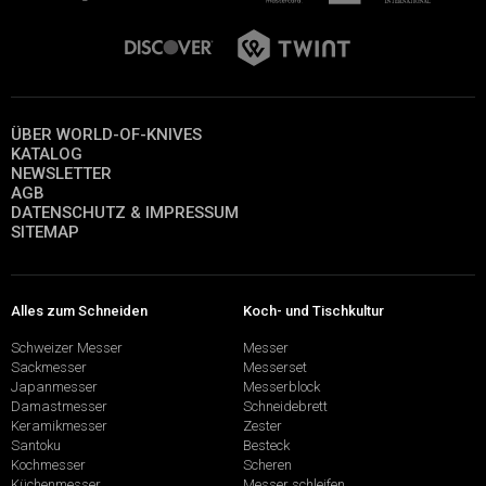
ÜBER WORLD-OF-KNIVES
KATALOG
NEWSLETTER
AGB
DATENSCHUTZ & IMPRESSUM
SITEMAP
Alles zum Schneiden
Koch- und Tischkultur
Schweizer Messer
Messer
Sackmesser
Messerset
Japanmesser
Messerblock
Damastmesser
Schneidebrett
Keramikmesser
Zester
Santoku
Besteck
Kochmesser
Scheren
Küchenmesser
Messer schleifen