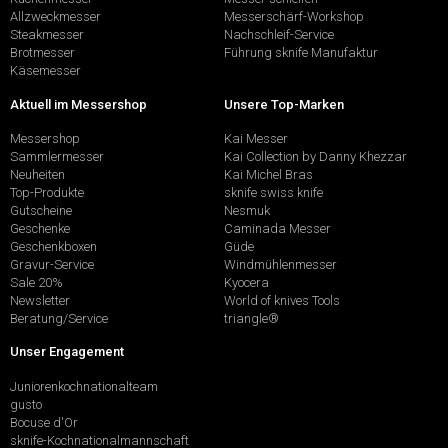
Allzweckmesser
Messerschärf-Workshop
Steakmesser
Nachschleif-Service
Brotmesser
Führung sknife Manufaktur
Käsemesser
Aktuell im Messershop
Unsere Top-Marken
Messershop
Kai Messer
Sammlermesser
Kai Collection by Danny Khezzar
Neuheiten
Kai Michel Bras
Top-Produkte
sknife swiss knife
Gutscheine
Nesmuk
Geschenke
Caminada Messer
Geschenkboxen
Güde
Gravur-Service
Windmühlenmesser
Sale 20%
Kyocera
Newsletter
World of knives Tools
Beratung/Service
triangle®
Unser Engagement
Juniorenkochnationalteam
gusto
Bocuse d'Or
sknife-Kochnationalmannschaft