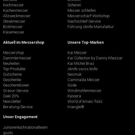
Kochmesser
Scheren
Küchenmesser
Messer schleifen
Allzweckmesser
Messerschärf-Workshop
Steakmesser
Nachschleif-Service
Brotmesser
Führung sknife Manufaktur
Käsemesser
Aktuell im Messershop
Unsere Top-Marken
Messershop
Kai Messer
Sammlermesser
Kai Collection by Danny Khezzar
Neuheiten
Kai Michel Bras
Top-Produkte
sknife swiss knife
Gutscheine
Nesmuk
Geschenke
Caminada Messer
Geschenkboxen
Güde
Gravur-Service
Windmühlenmesser
Sale 20%
Kyocera
Newsletter
World of knives Tools
Beratung/Service
triangle®
Unser Engagement
Juniorenkochnationalteam
gusto