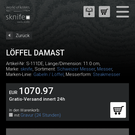
Zurück
LÖFFEL DAMAST
Artikel-Nr:
S-111DE
, Länge/Dimension: 11.0 cm,
Marke:
sknife
, Sortiment:
Schweizer Messer
,
Messer
,
Marken-Linie:
Gabeln / Löffel
, Messerform:
Steakmesser
1070.97
EUR
Gratis-Versand innert 24h
In den Warenkorb:
Gravur (24 Stunden)
mit