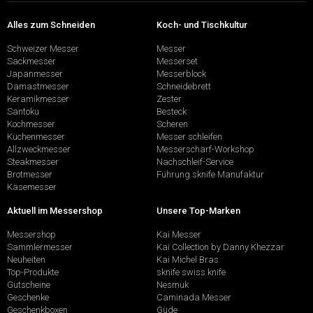
Alles zum Schneiden
Koch- und Tischkultur
Schweizer Messer
Messer
Sackmesser
Messerset
Japanmesser
Messerblock
Damastmesser
Schneidebrett
Keramikmesser
Zester
Santoku
Besteck
Kochmesser
Scheren
Küchenmesser
Messer schleifen
Allzweckmesser
Messerschärf-Workshop
Steakmesser
Nachschleif-Service
Brotmesser
Führung sknife Manufaktur
Käsemesser
Aktuell im Messershop
Unsere Top-Marken
Messershop
Kai Messer
Sammlermesser
Kai Collection by Danny Khezzar
Neuheiten
Kai Michel Bras
Top-Produkte
sknife swiss knife
Gutscheine
Nesmuk
Geschenke
Caminada Messer
Geschenkboxen
Güde