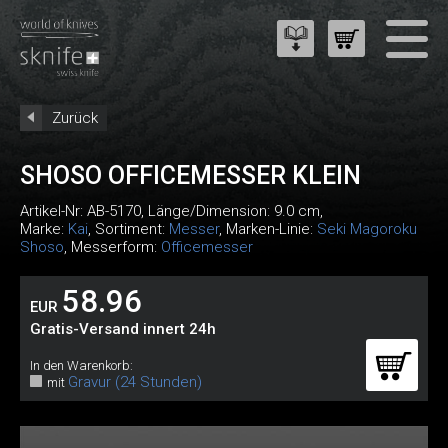
Zurück
SHOSO OFFICEMESSER KLEIN
Artikel-Nr:
AB-5170
, Länge/Dimension: 9.0 cm,
Marke:
Kai
, Sortiment:
Messer
, Marken-Linie:
Seki Magoroku
Shoso
, Messerform:
Officemesser
58.96
EUR
Gratis-Versand innert 24h
In den Warenkorb:
Gravur (24 Stunden)
mit