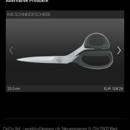
Alternative Produkte:
KAI SCHNEIDESCHERE
25.0 cm
EUR 138.29
CeCo ltd. - world-of-knives.ch, Neuengasse 5, CH-2502 Biel-