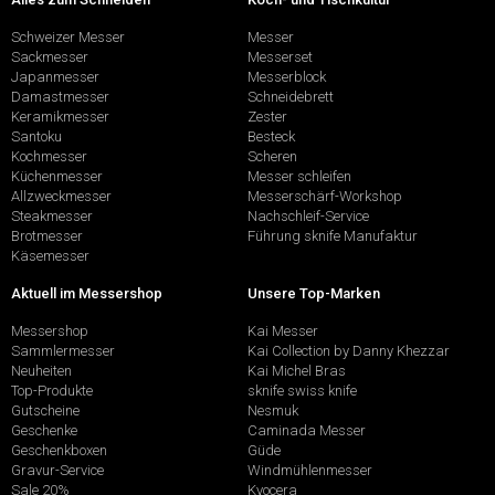
Schweizer Messer
Messer
Sackmesser
Messerset
Japanmesser
Messerblock
Damastmesser
Schneidebrett
Keramikmesser
Zester
Santoku
Besteck
Kochmesser
Scheren
Küchenmesser
Messer schleifen
Allzweckmesser
Messerschärf-Workshop
Steakmesser
Nachschleif-Service
Brotmesser
Führung sknife Manufaktur
Käsemesser
Aktuell im Messershop
Unsere Top-Marken
Messershop
Kai Messer
Sammlermesser
Kai Collection by Danny Khezzar
Neuheiten
Kai Michel Bras
Top-Produkte
sknife swiss knife
Gutscheine
Nesmuk
Geschenke
Caminada Messer
Geschenkboxen
Güde
Gravur-Service
Windmühlenmesser
Sale 20%
Kyocera