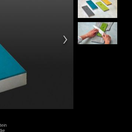
tein
die