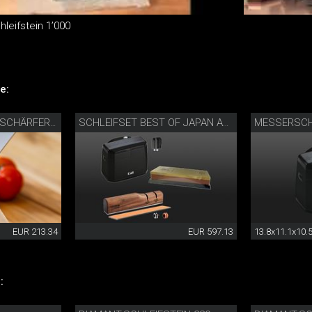
leifstein 1’000
e:
MESSERSCH
PRÄZISIONSMESSERSCHÄRFER MIT DIAMANTLEDER
SCHLEIFSET BEST OF JAPAN AND SWITZERLAND
EUR 213.34
EUR 597.13
13.8x11.1x10.
: