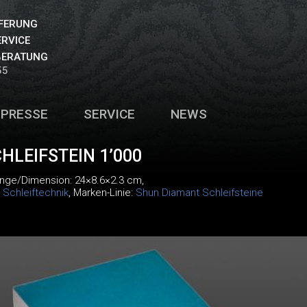
EFERUNG
ERVICE
BERATUNG
55
PRESSE
SERVICE
NEWS
HLEIFSTEIN 1’000
änge/Dimension: 24×8.6×2.3 cm,
:
Schleiftechnik
, Marken-Linie:
Shun Diamant Schleifsteine