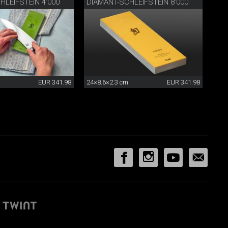
HLEIFSTEIN 4’000
DIAMANT-SCHLEIFSTEIN 8’000
EUR 341.98
24×8.6×2.3 cm
EUR 341.98