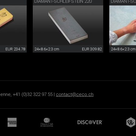
DIAMANT-SCHLEIFSTEIN 220
DIAMANT-SC
EUR 234.78
24×8.6×2.3 cm
EUR 309.82
24×8.6×2.3 cm
ienne, +41 (0)32 322 97 55 |
contact@ceco.ch