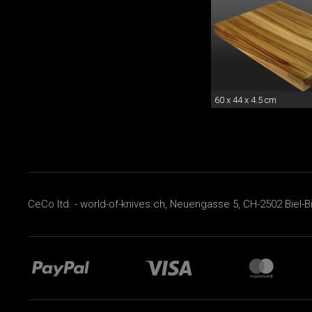
60 x 44 x 4.5 cm
CeCo ltd. - world-of-knives.ch, Neuengasse 5, CH-2502 Biel-B