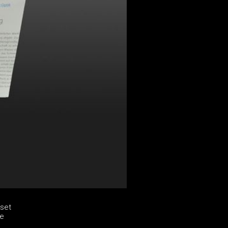
eset
ne