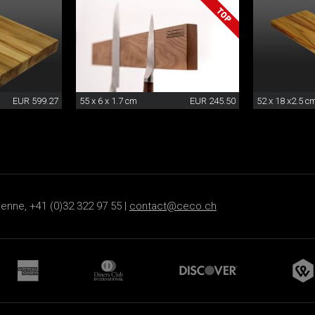
EUR 599.27
55 x 6 x 1.7 cm
EUR 245.50
52 x 18 x2.5 c
ienne, +41 (0)32 322 97 55 |
contact@ceco.ch