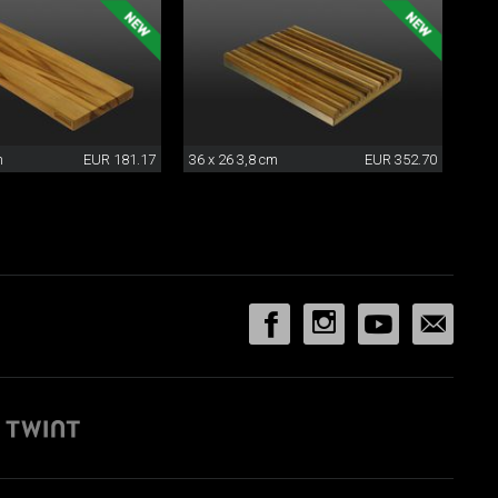
m
EUR 181.17
36 x 26 3,8 cm
EUR 352.70