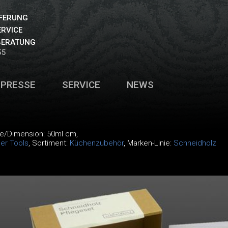
EFERUNG
ERVICE
BERATUNG
55
PRESSE
SERVICE
NEWS
ge/Dimension: 50ml cm,
er Tools
, Sortiment:
Küchenzubehör
, Marken-Linie:
Schneidholz