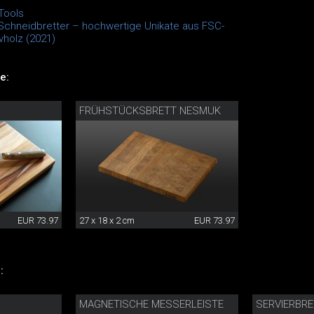
Tools
Schneidbretter – hochwertige Unikate aus FSC-
vholz (2021)
e:
FRÜHSTÜCKSBRETT NESMUK
EUR 73.97
27 x 18 x 2 cm
EUR 73.97
:
MAGNETISCHE MESSERLEISTE
SERVIERBR