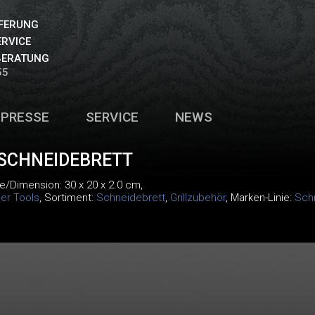
EFERUNG
ERVICE
BERATUNG
55
PRESSE
SERVICE
NEWS
 SCHNEIDEBRETT
e/Dimension: 30 x 20 x 2.0 cm,
er Tools
, Sortiment:
Schneidebrett
,
Grillzubehör
, Marken-Linie:
Sch