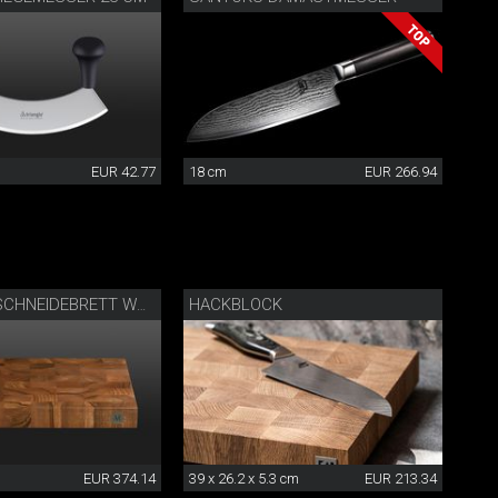
EUR 42.77
18 cm
EUR 266.94
HACKBLOCK
CAMINADA SCHNEIDEBRETT WALNUSS
EUR 374.14
39 x 26.2 x 5.3 cm
EUR 213.34