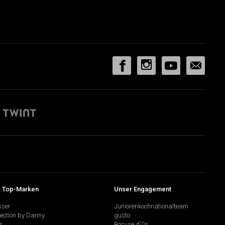
 Top-Marken
Unser Engagement
sser
Juniorenkochnationalteam
lection by Danny
gusto
r
Bocuse d'Or