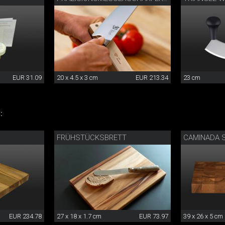
EUR 31.09
20 x 4.5 x 3 cm
EUR 213.34
23 cm
:
FRÜHSTÜCKSBRETT
EUR 234.78
27 x 18 x 1.7 cm
EUR 73.97
39 x 26 x 5 cm